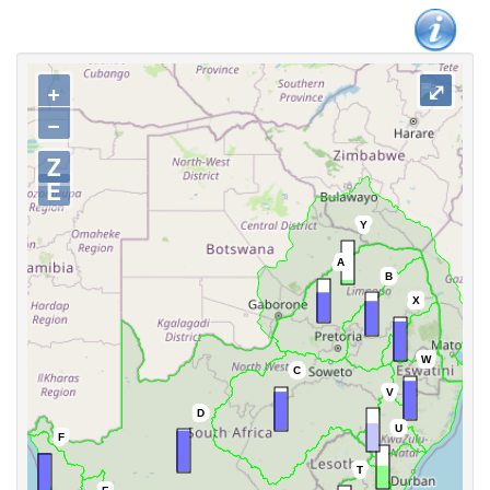
+
⤢
−
Z
E